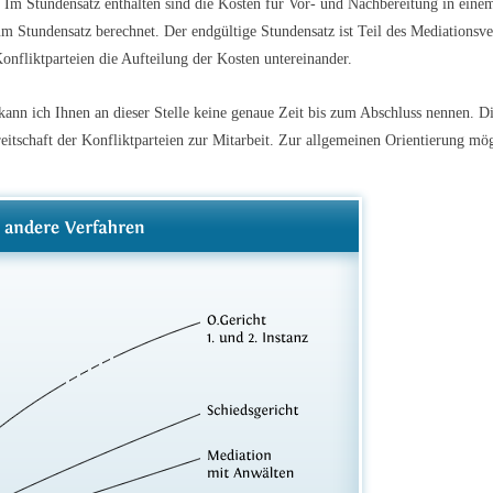
Im Stundensatz enthalten sind die Kosten für Vor- und Nachbereitung in ein
tundensatz berechnet. Der endgültige Stundensatz ist Teil des Mediationsvert
onfliktparteien die Aufteilung der Kosten untereinander.
t, kann ich Ihnen an dieser Stelle keine genaue Zeit bis zum Abschluss nennen. D
itschaft der Konfliktparteien zur Mitarbeit. Zur allgemeinen Orientierung mö