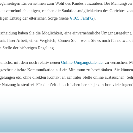
gegenseitigen Einvernehmen zum Wohl des Kindes auszuüben. Bei Meinungsversc
t einvernehmlich einigen, reichen die Sanktionsmöglichkeiten des Gerichtes v
ligen Entzug der elterlichen Sorge (siehe
§ 165 FamFG
).
ntscheidung haben Sie die Möglichkeit, eine einvernehmliche Umgangsregelung 
bnis Ihrer Arbeit, einen Vergleich, können Sie – wenn Sie es noch für notwendig
ie Stelle der bisherigen Regelung.
 zunächst mit dem noch relativ neuen
Online-Umgangskalender
zu versuchen. Mi
 gestörte direkte Kommunikation auf ein Minimum zu beschränken. Sie können 
elungen etc. ohne direkten Kontakt an zentraler Stelle online austauschen. S
 Nutzung kostenfrei. Für die Zeit danach haben bereits jetzt schon viele Juge